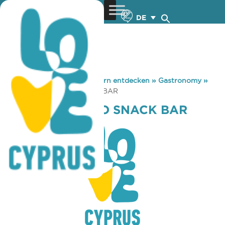
DE
You are here:
Home
»
Zypern entdecken
»
Gastronomy
»
PARKO PALIATSO SNACK BAR
PARKO PALIATSO SNACK BAR