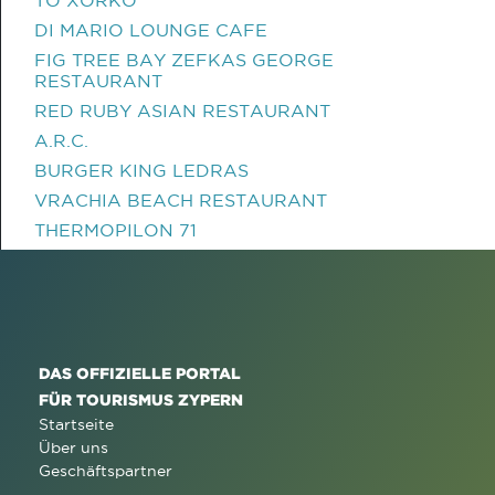
TO XORKO
DI MARIO LOUNGE CAFE
FIG TREE BAY ZEFKAS GEORGE
RESTAURANT
RED RUBY ASIAN RESTAURANT
A.R.C.
BURGER KING LEDRAS
VRACHIA BEACH RESTAURANT
THERMOPILON 71
DAS OFFIZIELLE PORTAL
FÜR TOURISMUS ZYPERN
Startseite
Über uns
Geschäftspartner