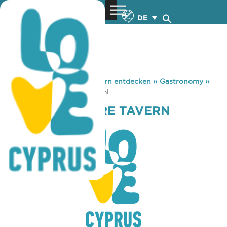
DE
You are here:
Home
»
Zypern entdecken
»
Gastronomy
»
PISSOURI SQUARE TAVERN
PISSOURI SQUARE TAVERN