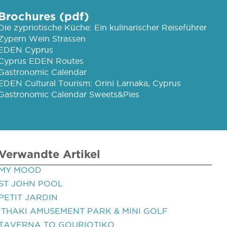
Brochures (pdf)
Die zypriotische Küche: Ein kulinarischer Reiseführer
Zypern Wein Strassen
EDEN Cyprus
Cyprus EDEN Routes
Gastronomic Calendar
EDEN Cultural Tourism: Orini Larnaka, Cyprus
Gastronomic Calendar Sweets&Pies
Verwandte Artikel
MY MOOD
ST JOHN POOL
PETIT JARDIN
ITHAKI AMUSEMENT PARK & MINI GOLF
TAVERNA TO GOURIOTIKO