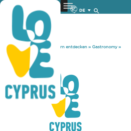
DE
You are here:
Home
»
Zypern entdecken
»
Gastronomy
»
SEARAYS
SEARAYS