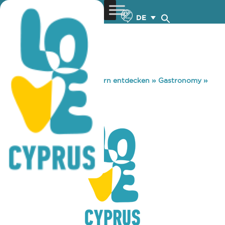
DE
You are here:
Home
»
Zypern entdecken
»
Gastronomy
»
STATION PUB
STATION PUB