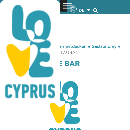
DE
You are here:
Home
»
Zypern entdecken
»
Gastronomy
»
FRENZY LOUNGE BAR RESTAURANT
FRENZY LOUNGE BAR
RESTAURANT