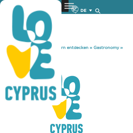
DE
You are here:
Home
»
Zypern entdecken
»
Gastronomy
»
AVALON
AVALON