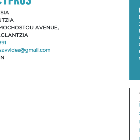
SIA
TZIA
MMOCHOSTOU AVENUE,
 AGLANΤZIA
891
ssavvides@gmail.com
RN