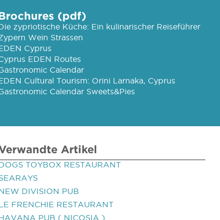
Brochures (pdf)
Die zypriotische Küche: Ein kulinarischer Reiseführer
Zypern Wein Strassen
EDEN Cyprus
Cyprus EDEN Routes
Gastronomic Calendar
EDEN Cultural Tourism: Orini Larnaka, Cyprus
Gastronomic Calendar Sweets&Pies
Verwandte Artikel
DOGS TOYBOX RESTAURANT
SEARAYS
NEW DIVISION PUB
LE FRENCHIE RESTAURANT
HAVANA PUB ( NICOSIA )