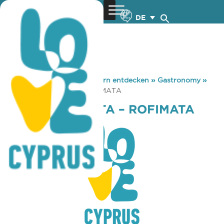
DE
You are here:
Home
»
Zypern entdecken
»
Gastronomy
»
STOA TSIMPIMATA – ROFIMATA
STOA TSIMPIMATA – ROFIMATA