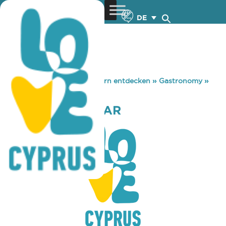
DE
You are here:
Home
»
Zypern entdecken
»
Gastronomy
»
ZENTA SNACK BAR
ZENTA SNACK BAR